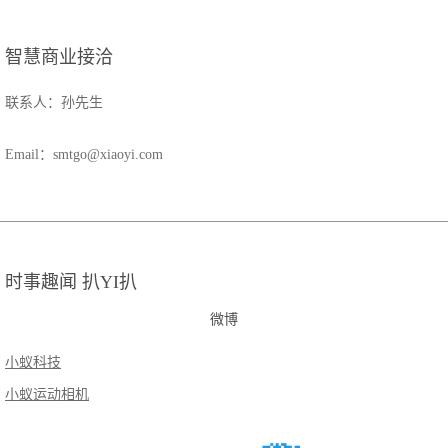
智慧商业接洽
联系人：孙先生
Email：smtgo@xiaoyi.com
时事趣闻 扒YI扒
微博
小蚁科技
小蚁运动相机
微信